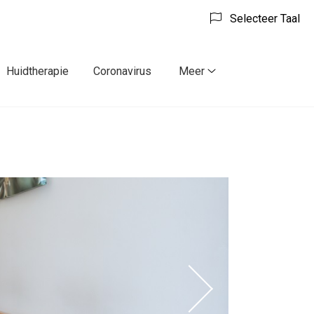
Selecteer Taal
Huidtherapie
Coronavirus
Meer
tie
act
Meer
menu
submenu