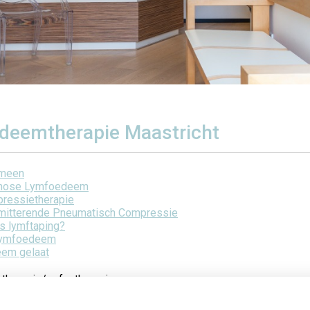
deemtherapie Maastricht
meen
nose Lymfoedeem
ressietherapie
rmitterende Pneumatisch Compressie
is lymftaping?
ymfoedeem
em gelaat
otherapie/oefentherapie
ducatie