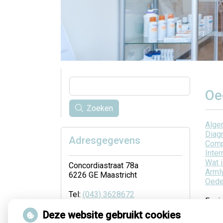
Oe
Zoeken
Alge
Diag
Adresgegevens
Comp
Inte
Wat 
Concordiastraat 78a
Arml
6226 GE Maastricht
Oede
Tel:
(043) 3628672
Fysi
E-mail:
info@huidtherapiemaastricht.nl
Deze website gebruikt cookies
Pijne