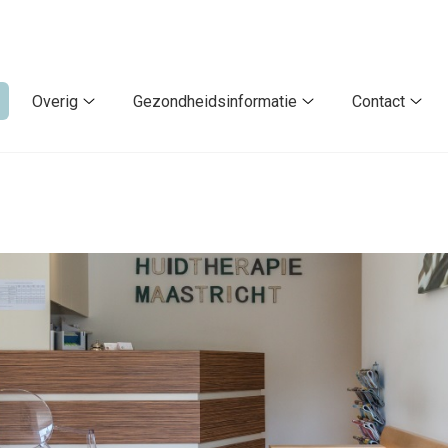
Overig
Gezondheidsinformatie
Contact
pecialisaties
Overig
Gezondheidsinforma
Cont
ubmenu
submenu
submenu
sub