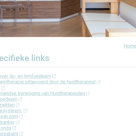
Hom
ecifieke links
 over lip- en lymfoedeem
emtherapie uitgevoerd door de huidtherapeut
rlandse Vereniging van Huidtherapeuten
foedeem
ziekten
fesysteem
pijn.com
tkanker
fonds
erpatient