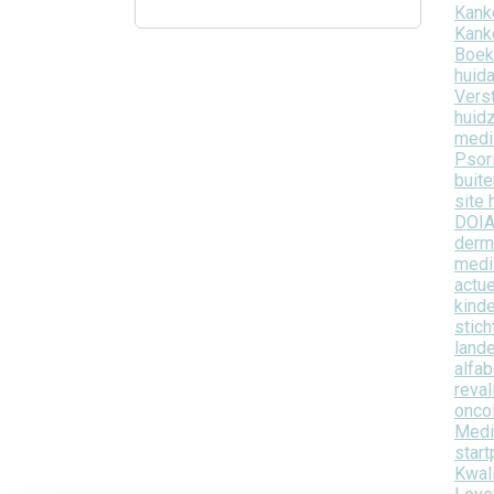
Kanke
Kank
Boek
huida
Vers
huid
medi
Psor
buite
site 
DOIA
derm
medi
actue
kind
stich
lande
alfab
reva
onco
Medi
star
Kwali