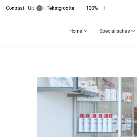
Tekst
Tekst
Contrast
Tekstgrootte
100%
Uit
verkleinen
vergroten
met
met
10%
10%
Hoofdmenu
Home
Specialisaties
Home
S
submenu
s