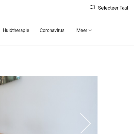
Selecteer Taal
Huidtherapie
Coronavirus
Meer
tie
act
Meer
menu
submenu