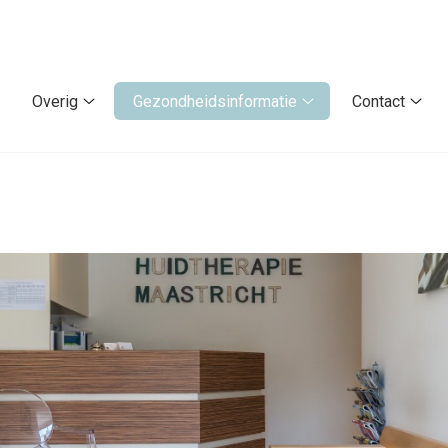
Overig
Gezondheidsinformatie
Contact
pecialisaties
Overig
Gezondheidsinforma
Cont
ubmenu
submenu
submenu
sub