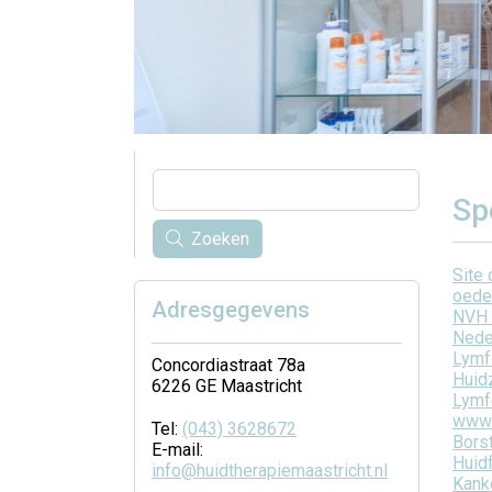
Sp
Zoeken
Site
oede
Adresgegevens
NVH
Nede
Lym
Concordiastraat 78a
Huid
6226 GE Maastricht
Lym
www.
Tel:
(043) 3628672
Bors
E-mail:
Huid
info@huidtherapiemaastricht.nl
Kank