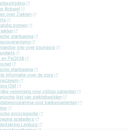
rbestrijding
er Actueel
en over Ziekten
rts
tandig zonnen
ziekten
sche startpagina
iasisvereniging
nlandse site over psoriasis
huidarts
 en PeDOIA
is.net
sche.startpagina
le informatie over de zorg
ereczeem
ting Olijf
lijke vereniging voor vitiligo patienten
etische lijst van ziektebeelden
lidatieprogramma voor kankerpatienten
line
sche encyclopedie
tpagina spataders
teitskring Limburg