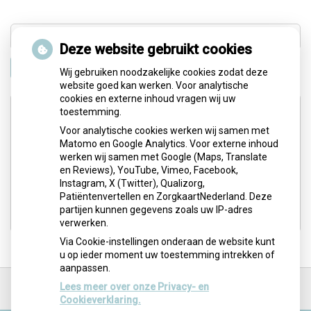
Deze website gebruikt cookies
Zoeken
Wij gebruiken noodzakelijke cookies zodat deze
website goed kan werken. Voor analytische
cookies en externe inhoud vragen wij uw
Adresgegevens
toestemming.
Voor analytische cookies werken wij samen met
Matomo en Google Analytics. Voor externe inhoud
Concordiastraat 78a
werken wij samen met Google (Maps, Translate
6226 GE Maastricht
en Reviews), YouTube, Vimeo, Facebook,
Instagram, X (Twitter), Qualizorg,
Tel:
(043) 3628672
Patiëntenvertellen en ZorgkaartNederland. Deze
E-mail:
info@huidtherapiemaastricht.nl
partijen kunnen gegevens zoals uw IP-adres
verwerken.
Via Cookie-instellingen onderaan de website kunt
u op ieder moment uw toestemming intrekken of
aanpassen.
Ga
terug
Lees meer over onze Privacy- en
naar
Cookieverklaring.